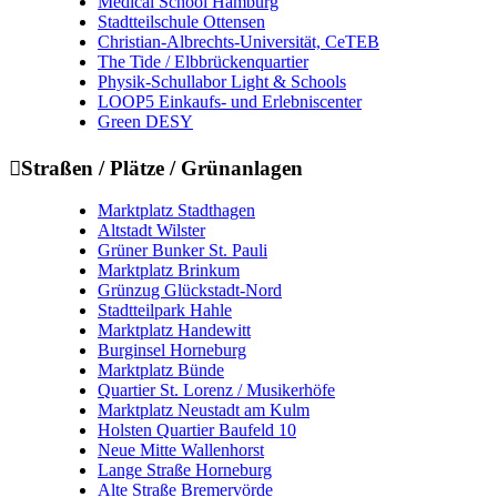
Medical School Hamburg
Stadtteilschule Ottensen
Christian-Albrechts-Universität, CeTEB
The Tide / Elbbrückenquartier
Physik-Schullabor Light & Schools
LOOP5 Einkaufs- und Erlebniscenter
Green DESY

Straßen / Plätze / Grünanlagen
Marktplatz Stadthagen
Altstadt Wilster
Grüner Bunker St. Pauli
Marktplatz Brinkum
Grünzug Glückstadt-Nord
Stadtteilpark Hahle
Marktplatz Handewitt
Burginsel Horneburg
Marktplatz Bünde
Quartier St. Lorenz / Musikerhöfe
Marktplatz Neustadt am Kulm
Holsten Quartier Baufeld 10
Neue Mitte Wallenhorst
Lange Straße Horneburg
Alte Straße Bremervörde