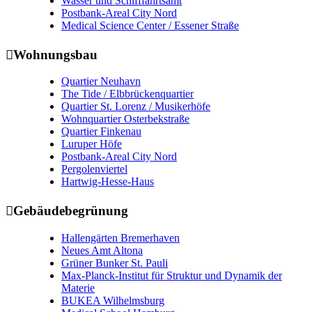
Wasser und Schifffahrtsamt
Postbank-Areal City Nord
Medical Science Center / Essener Straße

Wohnungsbau
Quartier Neuhavn
The Tide / Elbbrückenquartier
Quartier St. Lorenz / Musikerhöfe
Wohnquartier Osterbekstraße
Quartier Finkenau
Luruper Höfe
Postbank-Areal City Nord
Pergolenviertel
Hartwig-Hesse-Haus

Gebäudebegrünung
Hallengärten Bremerhaven
Neues Amt Altona
Grüner Bunker St. Pauli
Max-Planck-Institut für Struktur und Dynamik der
Materie
BUKEA Wilhelmsburg